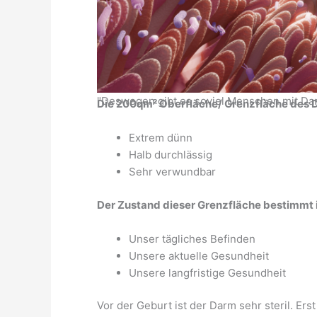
"Deswegen gibt es soviel Menschen mit D
Die 200qm² Oberfläche/ Grenzfläche des 
Extrem dünn
Halb durchlässig
Sehr verwundbar
Der Zustand dieser Grenzfläche bestimmt 
Unser tägliches Befinden
Unsere aktuelle Gesundheit
Unsere langfristige Gesundheit
Vor der Geburt ist der Darm sehr steril. Ers