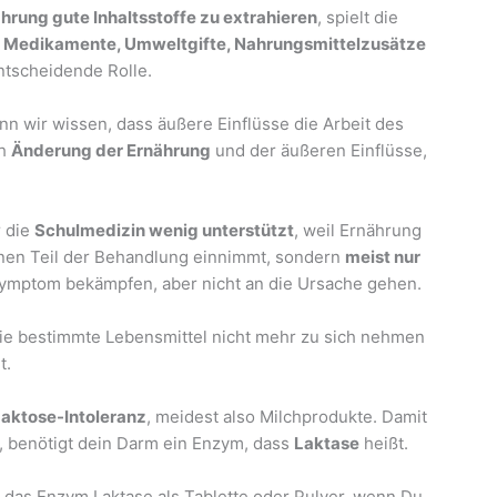
hrung gute Inhaltsstoffe zu extrahieren
, spielt die
e
Medikamente, Umweltgifte, Nahrungsmittelzusätze
entscheidende Rolle.
n wir wissen, dass äußere Einflüsse die Arbeit des
ch
Änderung der Ernährung
und der äußeren Einflüsse,
r die
Schulmedizin wenig unterstützt
, weil Ernährung
inen Teil der Behandlung einnimmt, sondern
meist nur
Symptom bekämpfen, aber nicht an die Ursache gehen.
die bestimmte Lebensmittel nicht mehr zu sich nehmen
t.
aktose-Intoleranz
, meidest also Milchprodukte. Damit
 benötigt dein Darm ein Enzym, dass
Laktase
heißt.
das Enzym Laktase als Tablette oder Pulver, wenn Du