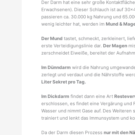
Der Darm hat eine sehr große Kontaktfläche 
Erwachsenen). Dieser Schlauch ist auf 3
passieren ca. 30.000 kg Nahrung und 65.000
wenig leichter hat, werden im
Mund & Mag
Der Mund
tastet, schmeckt, zerkleinert, lie
erste Verteidigungslinie dar.
Der Magen
mis
zerschneidet Eiweiße, bereitet der Aufnahm
Im Dünndarm
wird die Nahrung umgewandelt
zerlegt und verdaut und die Nährstoffe w
Liter Sekret pro Tag.
Im Dickdarm
findet dann eine Art
Restever
erschlossen, es findet eine Vergärung und F
Wasser und nimmt Gase auf. Des Weiteren s
trainiert und lenkt das Immunsystem und k
Da der Darm diesen Prozess
nur mit den N