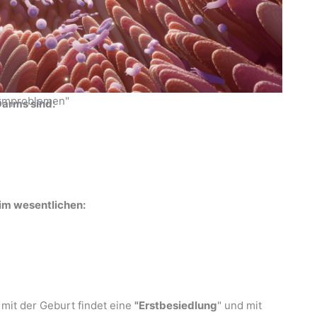
armproblemen"
Darms sind:
im wesentlichen:
t mit der Geburt findet eine
"Erstbesiedlung
" und mit