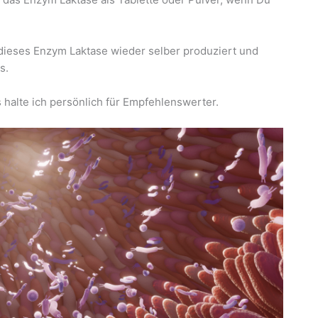
dieses Enzym Laktase wieder selber produziert und
s.
s halte ich persönlich für Empfehlenswerter.