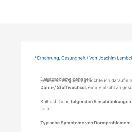
Zum
Inhalt
springen
/
Ernährung
,
Gesundheit
/ Von
Joachim Lembc
Darmprobleme beheben!
In diesem Blogbeitrag möchte ich darauf ei
Darm-/ Stoffwechsel
, eine Vielzahl an ge
Solltest Du an
folgenden Einschränkungen
sein.
Typische Symptome von Darmproblemen
: