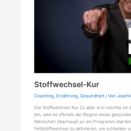
Stoffwechsel-Kur
Coaching
,
Ernährung
,
Gesundheit
/ Von
Joach
Die Stoffwechsel-Kur Zu aller erst möchte ich
bin, weil es oftmals der Beginn eines gesünd
Menschen überhaupt so ein Programm starten, i
Fettstoffwechsel zu aktivieren, um schlanker un