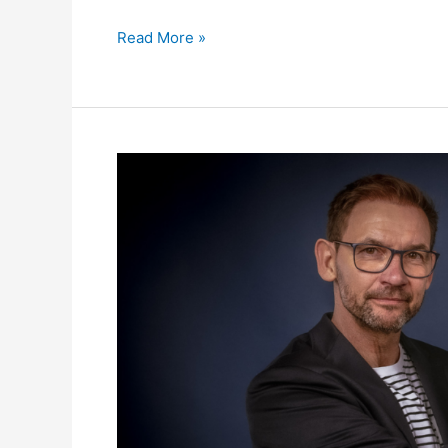
Stoffwechsel-
Read More »
Kur