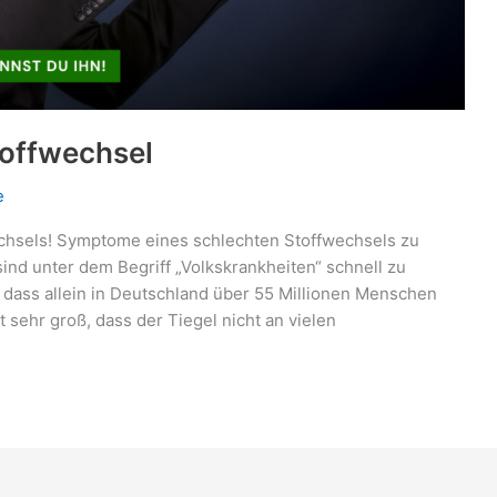
toffwechsel
e
chsels! Symptome eines schlechten Stoffwechsels zu
sind unter dem Begriff „Volkskrankheiten“ schnell zu
, dass allein in Deutschland über 55 Millionen Menschen
t sehr groß, dass der Tiegel nicht an vielen