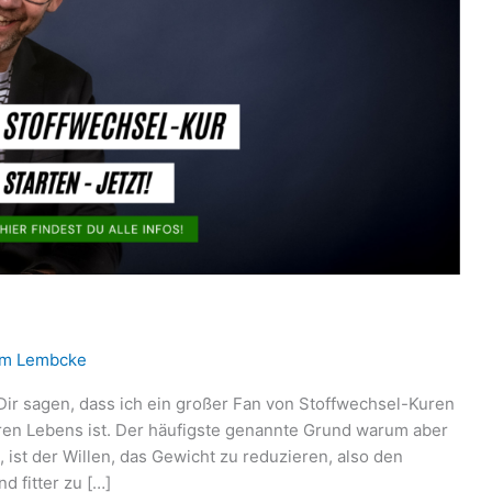
im Lembcke
 Dir sagen, dass ich ein großer Fan von Stoffwechsel-Kuren
eren Lebens ist. Der häufigste genannte Grund warum aber
st der Willen, das Gewicht zu reduzieren, also den
d fitter zu […]