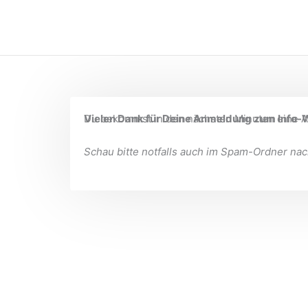
Zum
Inhalt
springen
Vielen Dank für Deine Anmeldung zum Info-W
Du bekommst in den nächsten Minuten eine A
Schau bitte notfalls auch im Spam-Ordner nac